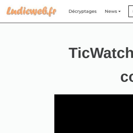
Décryptages
News
Aller
au
contenu
TicWatch
c