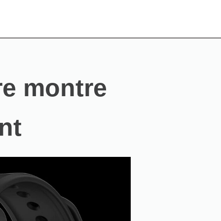
re montre
nt