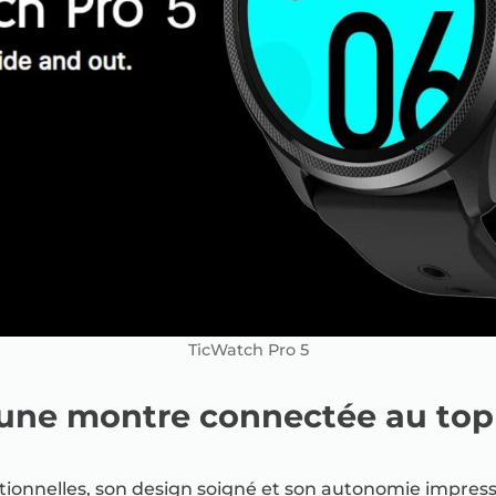
TicWatch Pro 5
 une montre connectée au top
ionnelles, son design soigné et son autonomie impress