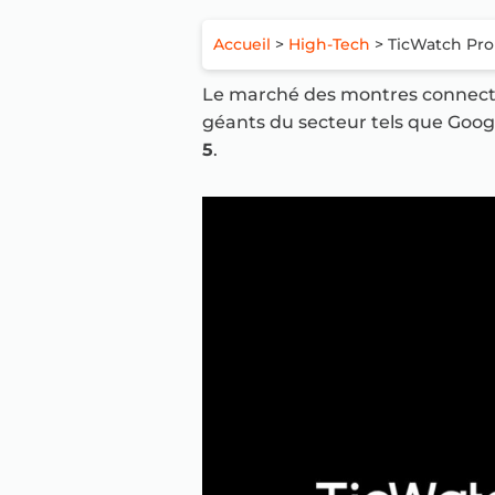
Accueil
>
High-Tech
> TicWatch Pro
Le marché des montres connectée
géants du secteur tels que Googl
5
.