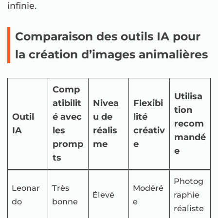
infinie.
Comparaison des outils IA pour
la création d’images animalières
Comp
Utilisa
atibilit
Nivea
Flexibi
tion
Outil
é avec
u de
lité
recom
IA
les
réalis
créativ
mandé
promp
me
e
e
ts
Photog
Leonar
Très
Modéré
Élevé
raphie
do
bonne
e
réaliste