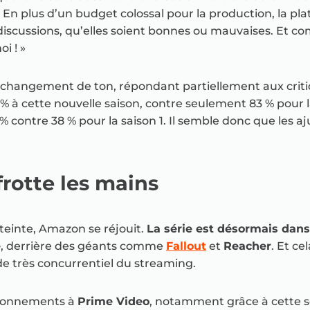
. En plus d’un budget colossal pour la production, la p
 discussions, qu’elles soient bonnes ou mauvaises. Et co
i ! »
n changement de ton, répondant partiellement aux crit
 % à cette nouvelle saison, contre seulement 83 % pour 
% contre 38 % pour la saison 1. Il semble donc que les a
rotte les mains
-teinte, Amazon se réjouit.
La série est désormais dan
e
, derrière des géants comme
Fallout
et
Reacher
. Et ce
e très concurrentiel du streaming.
abonnements à
Prime Video
, notamment grâce à cette s