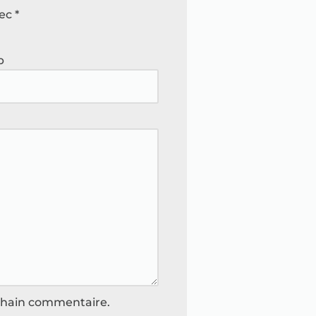
vec
*
b
chain commentaire.